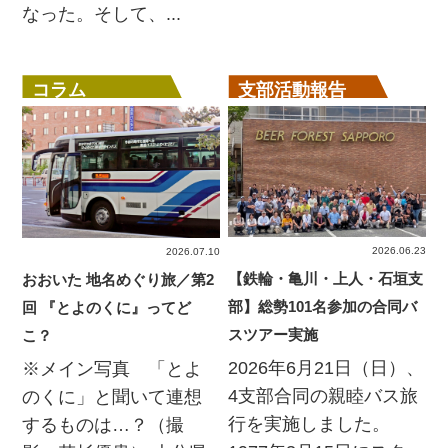
なった。そして、...
コラム
支部活動報告
2026.06.23
2026.07.10
【鉄輪・亀川・上人・石垣支
おおいた 地名めぐり旅／第2
部】総勢101名参加の合同バ
回 『とよのくに』ってど
スツアー実施
こ？
2026年6月21日（日）、
※メイン写真 「とよ
4支部合同の親睦バス旅
のくに」と聞いて連想
行を実施しました。
するものは…？（撮