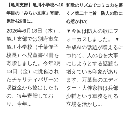
【亀川支部】亀川小学校へ10
和歌のリズムでコミュ力を磨
年目の「みらい文庫」寄贈。
く／第二十七首 防人の歌に
累計426冊に。
心惹かれて
2026年6月18日（木）、
▼今回は防人の歌にフ
亀川支部では別府市立
ォーカスしました。 ▼
亀川小学校（千葉優子
生成AIの話題が増えるに
校長）へ児童書44冊を
つれて、人の心を大事
寄贈しました。今年2月
にしようとする話題も
13日（金）に開催され
増えている印象があり
たチャリティバザーの
ます。万葉集のエディ
収益金から捻出したも
ター・大伴家持は兵部
の。毎年寄贈してお
少輔という軍務を司る
り、今年...
立場を活かし...