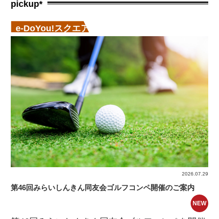
pickup*
e-DoYou!スクエア
2026.07.29
第46回みらいしんきん同友会ゴルフコンペ開催のご案内
NEW