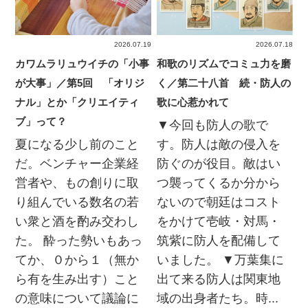
2026.07.19
2026.07.18
カワムラリュウイチの「小事
和歌のリズムでコミュ力を磨
が大事」／第5回 「オリジ
く／第二十八首 続・防人の
ナル」とか「クリエイティ
歌に心惹かれて
ブ」って？
▼今回も防人の歌で
夏になる少し前のこと
す。防人は敵の侵入を
だ。ベンチャー企業経
防ぐのが役目。敵はい
営者や、もの創りに取
つ襲ってくるか分から
り組んでいる数名の若
ないので朝廷はコスト
い衆と酒を酌み交わし
をかけて壱岐・対馬・
た。 酔った勢いもあっ
筑紫に防人を配備して
てか、０から１（無か
いました。 ▼万葉集に
ら有を生み出す）こと
出て来る防人は関東地
の意味について議論に
域の出身者たち。時...