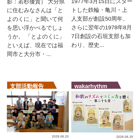
1977年3月15日にスター
影：若杉優貴） 大分県
トした鉄輪・亀川・上
に住むみなさんは「と
人支部が創設50周年、
よのくに」と聞いて何
さらに翌年の1978年8月
を思い浮かべるでしょ
7日創設の石垣支部も加
うか。 「とよのくに」
わり、歴史...
といえば、現在では福
岡市と大分市・...
支部活動報告
wakarhythm
2026.06.20
2026.06.20