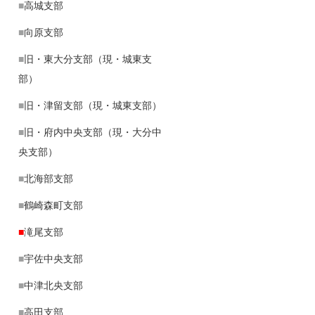
■
高城支部
■
向原支部
■
旧・東大分支部（現・城東支
部）
■
旧・津留支部（現・城東支部）
■
旧・府内中央支部（現・大分中
央支部）
■
北海部支部
■
鶴崎森町支部
■
滝尾支部
■
宇佐中央支部
■
中津北央支部
■
高田支部