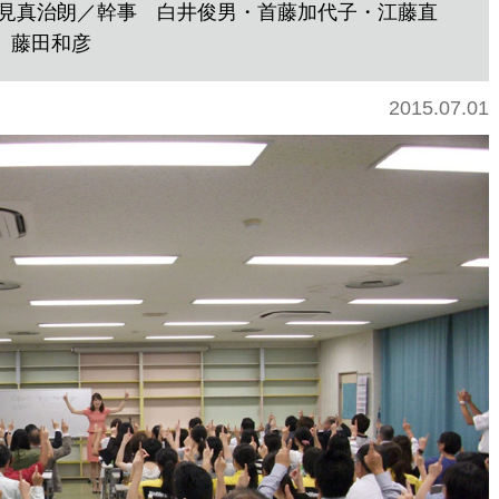
由見真治朗／幹事 白井俊男・首藤加代子・江藤直
 藤田和彦
2015.07.01