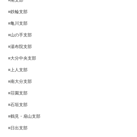
■
南支部
■
鉄輪支部
■
亀川支部
■
山の手支部
■
湯布院支部
■
大分中央支部
■
上人支部
■
南大分支部
■
荘園支部
■
石垣支部
■
鶴見・扇山支部
■
日出支部