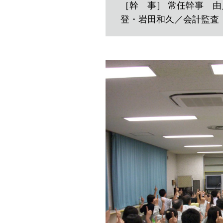
［幹 事］ 常任幹事 
登・岩田和久／会計監査