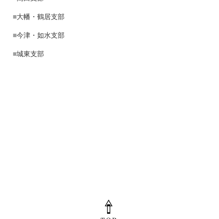
■
大幡・鶴居支部
■
今津・如水支部
■
城東支部