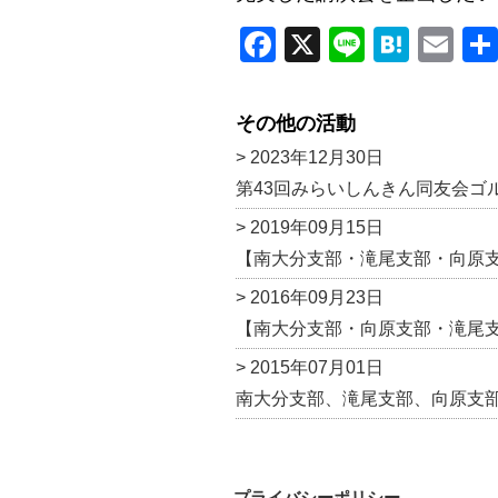
F
X
Li
H
E
a
n
at
m
c
e
e
ail
その他の活動
e
n
> 2023年12月30日
b
a
第43回みらいしんきん同友会ゴ
o
> 2019年09月15日
o
【南大分支部・滝尾支部・向原
k
> 2016年09月23日
【南大分支部・向原支部・滝尾支
> 2015年07月01日
南大分支部、滝尾支部、向原支
プライバシーポリシー