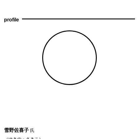
c
e
e
ail
e
n
profile
b
a
o
o
k
雪野佐喜子
氏