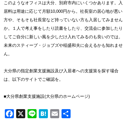
このようなオフィスは大分、別府市内にいくつかあります。入
居料は用途に応じて月額10,000円から。社長室の居心地が悪い
方や、そもそも社長室など持っていない方も入居してみません
か。１人で考え事をしたり読書をしたり、交流会に参加したり
してご自分に新しい風を少しだけ入れてみるのも良いのでは。
未来のスティーブ・ジョブズや稲盛和夫に会えるかも知れませ
ん。
大分県の指定創業支援施設及び入居者への支援策を探す場合
は、以下のサイトでご確認を。
■大分県創業支援施設(大分県のホームページ)
F
X
Li
H
E
共
a
n
at
m
有