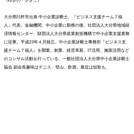
（ゆきの・さきこ）
大分県臼杵市出身 中小企業診断士。『ビジネス支援チーム７福
人』代表。金融機関、中小企業に勤務の後、社団法人大分県地域経
済情報センター、財団法人大分県産業創造機構で中小企業支援業務
に従事。平成23年４月独立。中小企業診断士事務所『ビジネス支
援チーム７福人』を開業。創業、経営革新、IT活用、施策活用など
のコンサル活動を行っている。一般社団法人大分県中小企業診断士
協会 副会長趣味はテニス、登山、飲酒、最近は短歌も。