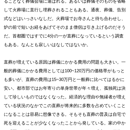
ることなく葬儀会場に運ばれる。あるいは葬儀そのものを省略
して火葬場に直行し埋葬されることもある。通夜、葬儀、告別
式などはいっさいなしだ。火葬場でお寺さんと待ち合わせし、
炉の前で短いお経をあげてそのまま僧侶は引き上げるのだそう
だ。首都圏ではすでに4分の一が直葬になっているという調査
もある。なんとも寂しいはなしではないか。
直葬が増えている原因は葬儀にかかる費用の問題も大きい。一
般的葬儀にかかる費用としては100~120万円の価格帯がもっと
も多いが、直葬の費用は15~30万円と一般葬に比べてはるかに
安い。都市部ではお年寄りの単身世帯が年々増え、孤独死は決
して珍しいものではなくなった。経済的な理由や無縁者が増え
ている状況のなかでこの直葬が将来的に多数を占めていくこと
になることは容易に想像できる。そもそも直葬の普及は自宅で
死を迎えることが少なくなったことから発している。家の中か