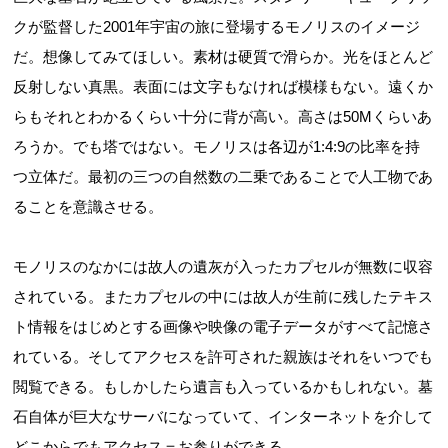
クが監督した2001年宇宙の旅に登場するモノリスのイメージ
だ。想像してみてほしい。素材は硬質で滑らか。光をほとんど
反射しない真黒。表面には文字もなければ模様もない。遠くか
らもそれとわかるくらい十分に背が高い。高さは50Mくらいあ
ろうか。でも塔ではない。モノリスは各辺が1:4:9の比率を持
つ立体だ。最初の三つの自然数の二乗であることで人工物であ
ることを意識させる。
モノリスのなかには故人の遺灰が入ったカプセルが無数に収容
されている。またカプセルの中には故人が生前に残したテキス
ト情報をはじめとする画像や映像の電子データがすべて記憶さ
れている。そしてアクセスを許可された親族はそれをいつでも
閲覧できる。もしかしたら遺言も入っているかもしれない。墓
石自体が巨大なサーバになっていて、インターネットを介して
どこからでもアクセス＝お参りができる。