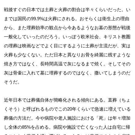
戦後すぐの日本では土葬と火葬の割合は半々くらいだった。い
までは国民の99.9%は火葬にされる。おそらくは衛生上の理由
から、また埋葬効率の観点から今あるようなお墓の形態が戦後
一般化していったのだろう。いっぽう欧米社会、キリスト教圏
の埋葬は映画などでよく目にするように土葬が主流だが、実は
火葬も少なくない。ただ日本と異なりお骨を綺麗に残すような
焼き方ではなく、長時間高温で灰になるまで焼く。そしてその
灰は骨壷に入れて墓に埋葬するのではなく、撒いてしまうのだ
そうだ。
近年日本では葬儀自体が簡略化される傾向にある。直葬（ちょ
くそう）と呼ばれるものでこの20年くらいで急速に増えている
葬儀の方法だ。今や病院や老人施設における「死」は年々増加
し全体の85%を占める。病院や施設で亡くなった人は自宅に帰