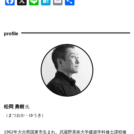
F
X
Li
H
E
共
a
n
at
m
有
c
e
e
ail
e
n
profile
b
a
o
o
k
松岡 勇樹
氏
（まつおか・ゆうき）
1962年大分県国東市生まれ。武蔵野美術大学建築学科修士課程修