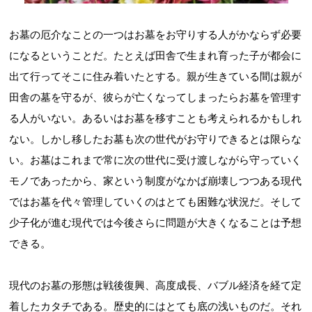
お墓の厄介なことの一つはお墓をお守りする人がかならず必要
になるということだ。たとえば田舎で生まれ育った子が都会に
出て行ってそこに住み着いたとする。親が生きている間は親が
田舎の墓を守るが、彼らが亡くなってしまったらお墓を管理す
る人がいない。あるいはお墓を移すことも考えられるかもしれ
ない。しかし移したお墓も次の世代がお守りできるとは限らな
い。お墓はこれまで常に次の世代に受け渡しながら守っていく
モノであったから、家という制度がなかば崩壊しつつある現代
ではお墓を代々管理していくのはとても困難な状況だ。そして
少子化が進む現代では今後さらに問題が大きくなることは予想
できる。
現代のお墓の形態は戦後復興、高度成長、バブル経済を経て定
着したカタチである。歴史的にはとても底の浅いものだ。それ