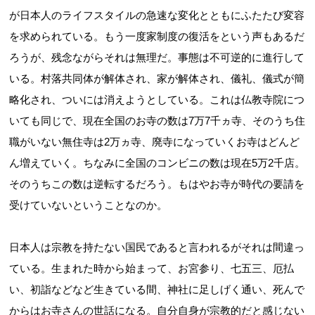
が日本人のライフスタイルの急速な変化とともにふたたび変容
を求められている。もう一度家制度の復活をという声もあるだ
ろうが、残念ながらそれは無理だ。事態は不可逆的に進行して
いる。村落共同体が解体され、家が解体され、儀礼、儀式が簡
略化され、ついには消えようとしている。これは仏教寺院につ
いても同じで、現在全国のお寺の数は7万7千ヵ寺、そのうち住
職がいない無住寺は2万ヵ寺、廃寺になっていくお寺はどんど
ん増えていく。ちなみに全国のコンビニの数は現在5万2千店。
そのうちこの数は逆転するだろう。もはやお寺が時代の要請を
受けていないということなのか。
日本人は宗教を持たない国民であると言われるがそれは間違っ
ている。生まれた時から始まって、お宮参り、七五三、厄払
い、初詣などなど生きている間、神社に足しげく通い、死んで
からはお寺さんの世話になる。自分自身が宗教的だと感じない