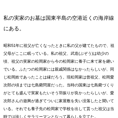
私の実家のお墓は国東半島の空港近くの海岸線
にある。
昭和51年に祖父が亡くなったときに私の父が建てたもので、祖
父母がここに眠っている。私の祖父、武造(ぶぞう)は幼少の
頃、祖父の実家の松岡家から今の松岡家に養子に来て家を継い
でいる。ふたつの松岡家には親戚関係はなかったらしいが、同
じ松岡姓であったことは縁だろう。現松岡家は曾祖父、松岡愛
次郎の頃までは七島藺問屋だった。当時の国東は七島藺づくり
がとても盛んで実家もたいそう羽振りが良かったらしいが、愛
次郎さんの遊興が過ぎてついに家屋敷を失い没落したと聞いて
いる。それでも養子先の松岡家で学校を出して貰った祖父は当
時では珍しくサラリーマンとなって暮らしを立てた。