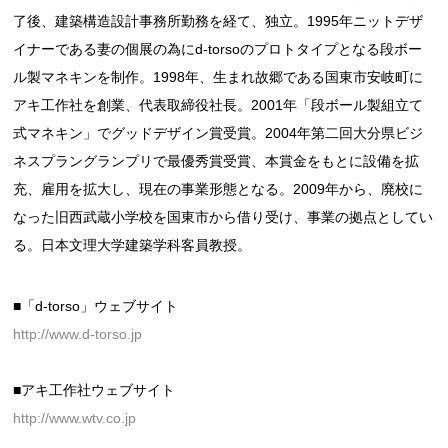
了後、建築構造設計事務所勤務を経て、独立。1995年ニットデザ
イナーである妻の個展の為にd-torsoのプロトタイプとなる段ボー
ル製マネキンを制作。1998年、生まれ故郷である国東市安岐町に
アキ工作社を創業、代表取締役社長。2001年「段ボール製組立て
式マネキン」でグッドデザイン賞受賞。2004年第二回大分県ビジ
ネスプラングランプリで最優秀賞受賞、本賞金をもとに設備を拡
充、雇用を拡大し、現在の事業形態となる。2009年から、廃校に
なった旧西武蔵小学校を国東市から借り受け、事業の拠点としてい
る。日本文理大学建築学科客員教授。
■「d-torso」ウェブサイト
http://www.d-torso.jp
■アキ工作社ウェブサイト
http://www.wtv.co.jp