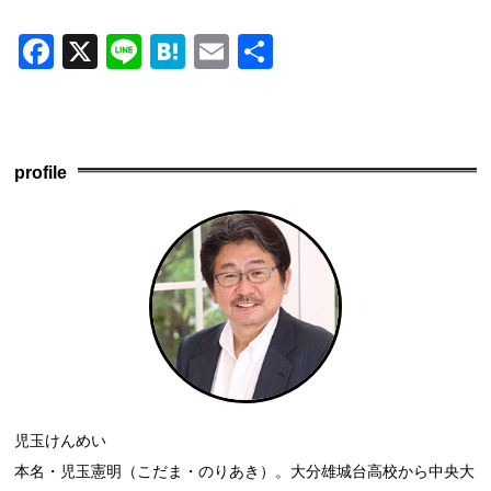
F
X
Li
H
E
共
a
n
at
m
有
c
e
e
ail
e
n
profile
b
a
o
o
k
児玉けんめい
本名・児玉憲明（こだま・のりあき）。大分雄城台高校から中央大