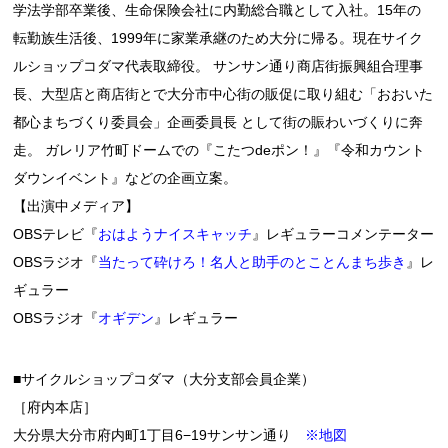
学法学部卒業後、生命保険会社に内勤総合職として入社。15年の
転勤族生活後、1999年に家業承継のため大分に帰る。現在サイク
ルショップコダマ代表取締役。 サンサン通り商店街振興組合理事
長、大型店と商店街とで大分市中心街の販促に取り組む「おおいた
都心まちづくり委員会」企画委員長 として街の賑わいづくりに奔
走。 ガレリア竹町ドームでの『こたつdeポン！』『令和カウント
ダウンイベント』などの企画立案。
【出演中メディア】
OBSテレビ『
おはようナイスキャッチ
』レギュラーコメンテーター
OBSラジオ『
当たって砕けろ！名人と助手のとことんまち歩き
』レ
ギュラー
OBSラジオ『
オギデン
』レギュラー
■サイクルショップコダマ（大分支部会員企業）
［府内本店］
大分県大分市府内町1丁目6−19サンサン通り
※地図