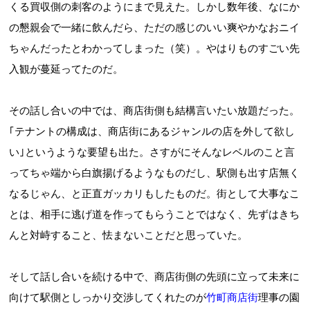
くる買収側の刺客のようにまで見えた。しかし数年後、なにか
の懇親会で一緒に飲んだら、ただの感じのいい爽やかなおニイ
ちゃんだったとわかってしまった（笑）。やはりものすごい先
入観が蔓延ってたのだ。
その話し合いの中では、商店街側も結構言いたい放題だった。
｢テナントの構成は、商店街にあるジャンルの店を外して欲し
い｣というような要望も出た。さすがにそんなレベルのこと言
ってちゃ端から白旗揚げるようなものだし、駅側も出す店無く
なるじゃん、と正直ガッカリもしたものだ。街として大事なこ
とは、相手に逃げ道を作ってもらうことではなく、先ずはきち
んと対峙すること、怯まないことだと思っていた。
そして話し合いを続ける中で、商店街側の先頭に立って未来に
向けて駅側としっかり交渉してくれたのが
竹町商店街
理事の園