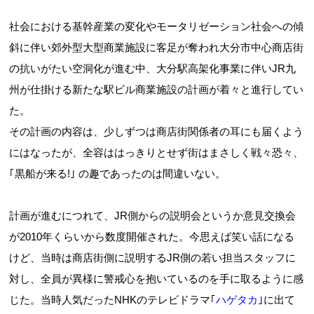
社会における基幹産業の変化やモータリゼーション社会への傾
斜に伴い郊外型大型商業施設に客足が奪われ大分市中心商店街
の抗いがたい空洞化が進む中、大分駅高架化事業に伴いJR九
州が仕掛ける新たな駅ビル商業施設の計画が着々と進行してい
た。
その計画の内容は、少しずつは商店街関係者の耳にも届くよう
にはなったが、全容ははっきりとせず街はまさしく戦々恐々、
｢黒船が来る!｣ の趣であったのは間違いない。
計画が進むにつれて、JR側からの説明会というか意見交換会
が2010年くらいから数度開催された。今思えば笑い話になる
けど、当時は商店街側に説明するJR側の若い担当スタッフに
対し、全員が異様に警戒心を抱いているのを手に取るように感
じた。当時人気だったNHKのテレビドラマ｢
ハゲタカ
｣に出て