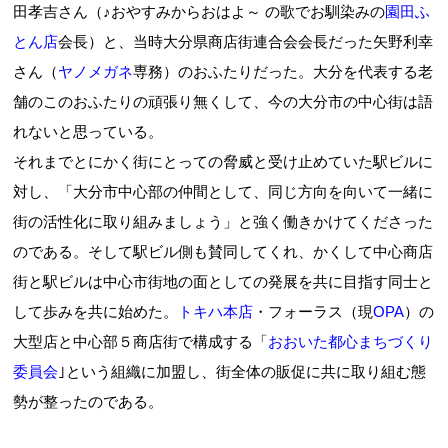
田孝吉さん（♪おやすみからおはよ～ の歌でお馴染みの
園田ふ
とん店
会長）と、当時大分県商店街連合会会長だった矢野利幸
さん（
ヤノメガネ
専務）のおふたりだった。大分を代表する老
舗のこのおふたりの頑張り無くして、今の大分市の中心街は語
れないと思っている。
それまでとにかく街にとっての脅威と受け止めていた駅ビルに
対し、「大分市中心部の仲間として、同じ方向を向いて一緒に
街の活性化に取り組みましょう」と強く働きかけてくださった
のである。そして駅ビル側も賛同してくれ、かくして中心商店
街と駅ビルは中心市街地の面としての発展を共に目指す同士と
して歩みを共に始めた。
トキハ本店
・フォーラス（現
OPA
）の
大型店と中心部５商店街で構成する「
おおいた都心まちづくり
委員会
｣という組織に加盟し、街全体の販促に共に取り組む態
勢が整ったのである。