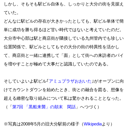
しかし、そもそも駅ビル自体も、しっかりと大分の街を見据え
ていた。
どんなに駅ビルの存在が大きかったとしても、駅ビル単体で簡
単に成功を勝ち得るほど甘い時代ではないと考えていたのだ。
大分市中心部は駅と商店街が隣接している九州管内でも珍しい
位置関係で、駅ビルとしてもその大分の街の特異性を活かし
て、商店街と一緒に連携して「面」として街への来訪者のパイ
を増やすことが極めて大事だと認識していたのである。
そしていよいよ駅ビル｢
アミュプラザおおいた
｣がオープンに向
けてカウントダウンを始めたとき、街との融合を図る、想像を
超える緻密な取り組みについて私は驚かされることとなった。
（「
第7回 「黒船来襲」の顛末 閑話
」へつづく）
※写真は2008年5月の旧大分駅前の様子（
Wikipedia
より）