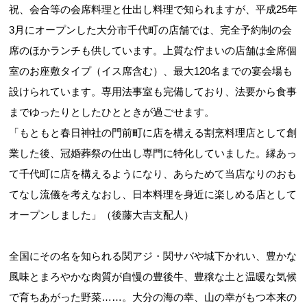
祝、会合等の会席料理と仕出し料理で知られますが、平成25年
3月にオープンした大分市千代町の店舗では、完全予約制の会
席のほかランチも供しています。上質な佇まいの店舗は全席個
室のお座敷タイプ（イス席含む）、最大120名までの宴会場も
設けられています。専用法事室も完備しており、法要から食事
までゆったりとしたひとときが過ごせます。
「もともと春日神社の門前町に店を構える割烹料理店として創
業した後、冠婚葬祭の仕出し専門に特化していました。縁あっ
て千代町に店を構えるようになり、あらためて当店なりのおも
てなし流儀を考えなおし、日本料理を身近に楽しめる店として
オープンしました」（後藤大吉支配人）
全国にその名を知られる関アジ・関サバや城下かれい、豊かな
風味とまろやかな肉質が自慢の豊後牛、豊穣な土と温暖な気候
で育ちあがった野菜……。大分の海の幸、山の幸がもつ本来の