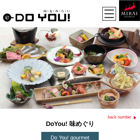
back number
DoYou! 味めぐり
Do You! gourmet