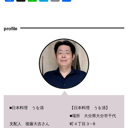
a
n
at
m
有
c
e
e
ail
e
n
profile
b
a
o
o
k
■日本料理 うを清
【日本料理 うを清】
■場所 大分県大分市千代
支配人 後藤大吉さん
町４丁目３−８