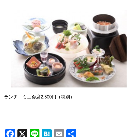
ランチ ミニ会席2,500円（税別）
F
X
Li
H
E
共