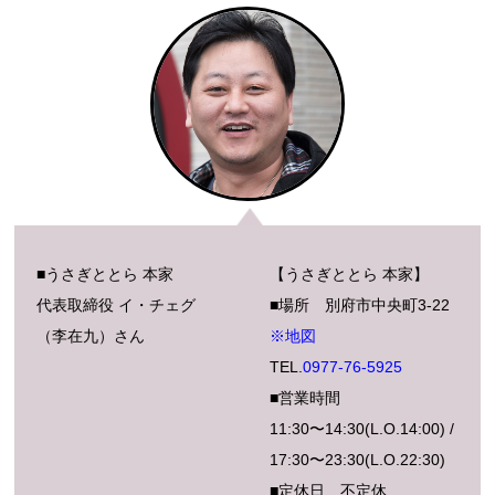
o
o
k
■うさぎととら 本家
【うさぎととら 本家】
代表取締役 イ・チェグ
■場所 別府市中央町3-22
（李在九）さん
※地図
TEL.
0977-76-5925
■営業時間
11:30
〜
14:30(L.O.14:00) /
17:30
〜
23:30(L.O.22:30)
■定休日 不定休