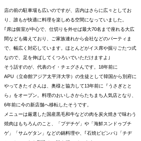
店の前の駐車場も広いのですが、店内はさらに広々としてお
り、誰もが快適に料理を楽しめる空間になっていました。
｢席は個室が中心で、仕切りを外せば最大70名まで座れる大広
間なども備えており、ご家族連れから会社などのパーティま
で、幅広く対応しています。ほとんどがイス席や掘りごたつ式
なので、足を伸ばしてくつろいでいただけますよ｣
そう話すのが、代表のイ・チェグさんです。18年前に
APU（立命館アジア太平洋大学）の生徒として韓国から別府に
やってきたイさんは、奥様と協力して13年前に『うさぎとと
ら』をオープン。料理のおいしさからたちまち人気店となり、
6年前に今の新店舗へ移転したそうです。
メニューは厳選した国産黒毛和牛などの肉を炭火焼きで味わう
焼肉はもちろんのこと、「プデチゲ」や「海鮮スンドゥブチ
ゲ」「サムゲタン」などの鍋料理や、｢石焼ビビンバ｣「チヂ