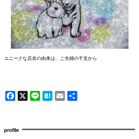
ユニークな店名の由来は、ご夫婦の干支から
F
X
Li
H
E
共
a
n
at
m
有
c
e
e
ail
e
n
profile
b
a