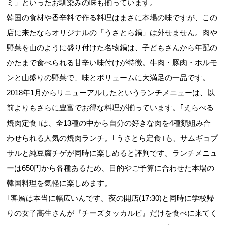
ミ」といったお馴染みの味も揃っています。
韓国の食材や香辛料で作る料理はまさに本場の味ですが、この
店に来たならオリジナルの「うさとら鍋」は外せません。肉や
野菜を山のように盛り付けた名物鍋は、子どもさんから年配の
かたまで食べられる甘辛い味付けが特徴。牛肉・豚肉・ホルモ
ンと山盛りの野菜で、味とボリュームに大満足の一品です。
2018年1月からリニューアルしたというランチメニューは、以
前よりもさらに豊富でお得な料理が揃っています。｢えらべる
焼肉定食｣は、全13種の中から自分の好きな肉を4種類組み合
わせられる人気の焼肉ランチ。｢うさとら定食｣も、サムギョプ
サルと純豆腐チゲが同時に楽しめると評判です。ランチメニュ
ーは650円から各種あるため、目的やご予算に合わせた本場の
韓国料理を気軽に楽しめます。
｢客層は本当に幅広いんです。夜の開店(17:30)と同時に学校帰
りの女子高生さんが『チーズタッカルビ』だけを食べに来てく