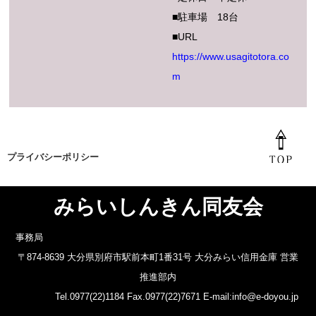
■駐車場 18台
■URL
https://www.usagitotora.co
m
プライバシーポリシー
みらいしんきん同友会
事務局
〒874-8639 大分県別府市駅前本町1番31号 大分みらい信用金庫 営業
推進部内
Tel.0977(22)1184 Fax.0977(22)7671 E-mail:info@e-doyou.jp