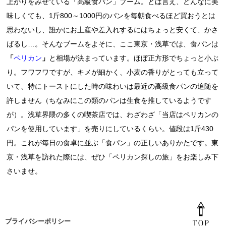
上がりをみせている「高級食パン」ブーム。とは言え、どんなに美
味しくても、1斤800～1000円のパンを毎朝食べるほど買おうとは
思わないし、誰かにお土産や差入れするにはちょっと安くて、かさ
ばるし…。そんなブームをよそに、ここ東京・浅草では、食パンは
「
ペリカン
」
と相場が決まっています。ほぼ正方形でちょっと小ぶ
り。フワフワですが、キメが細かく、小麦の香りがとっても立って
いて、特にトーストにした時の味わいは最近の高級食パンの追随を
許しません（ちなみにこの類のパンは生食を推しているようです
が）。浅草界隈の多くの喫茶店では、わざわざ「当店はペリカンの
パンを使用しています」を売りにしているくらい。値段は1斤430
円。これが毎日の食卓に並ぶ「食パン」の正しいありかたです。東
京・浅草を訪れた際には、ぜひ「ペリカン探しの旅」をお楽しみ下
さいませ。
プライバシーポリシー