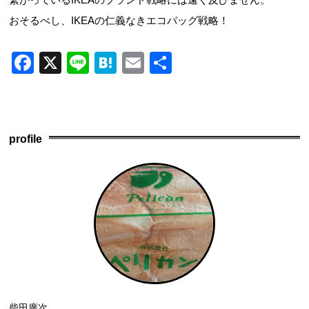
おそるべし、IKEAの仁義なきエコバッグ戦略！
F
X
Li
H
E
共
a
n
at
m
有
c
e
e
ail
e
n
profile
b
a
o
o
k
柴田廣次