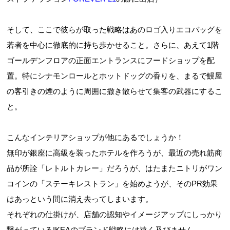
そして、ここで彼らが取った戦略はあのロゴ入りエコバッグを
若者を中心に徹底的に持ち歩かせること。さらに、あえて1階
ゴールデンフロアの正面エントランスにフードショップを配
置。特にシナモンロールとホットドッグの香りを、まるで鰻屋
の客引きの煙のように周囲に撒き散らせて集客の武器にするこ
と。
こんなインテリアショップが他にあるでしょうか！
無印が銀座に高級を装ったホテルを作ろうが、最近の売れ筋商
品が所詮「レトルトカレー」だろうが、はたまたニトリがワン
コインの「ステーキレストラン」を始めようが、そのPR効果
はあっという間に消え去ってしまいます。
それぞれの仕掛けが、店舗の認知やイメージアップにしっかり
繋がっているIKEAのブランド戦略には遠く及びません。