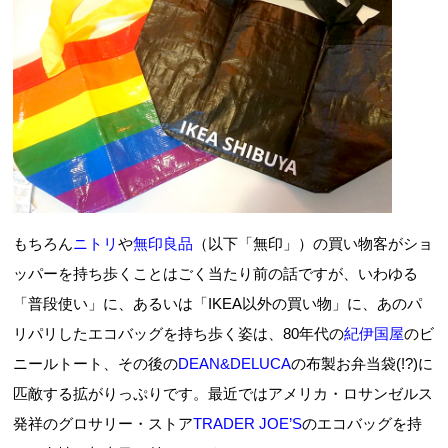
もちろん
ニトリ
や
無印良品
（以下「無印」）の買い物客がショ
ッパーを持ち歩くことはごく当たり前の話ですが、いわゆる
「普段使い」に、あるいは「IKEA以外の買い物」に、あのパ
リパリしたエコバッグを持ち歩く姿は、80年代の
紀伊国屋
のビ
ニールトート、その後の
DEAN&DELUCA
の布製お弁当袋(!?)に
匹敵する拡がりっぷりです。最近ではアメリカ・ロサンゼルス
発祥のグロサリー・ストア
TRADER JOE’S
のエコバッグを持