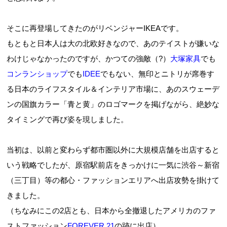
そこに再登場してきたのがリベンジャーIKEAです。
もともと日本人は大の北欧好きなので、あのテイストが嫌いな
わけじゃなかったのですが、かつての強敵（?）
大塚家具
でも
コンランショップ
でも
IDEE
でもない、無印とニトリが席巻す
る日本のライフスタイル＆インテリア市場に、あのスウェーデ
ンの国旗カラー「青と黄」のロゴマークを掲げながら、絶妙な
タイミングで再び姿を現しました。
当初は、以前と変わらず都市圏以外に大規模店舗を出店すると
いう戦略でしたが、原宿駅前店をきっかけに一気に渋谷～新宿
（三丁目）等の都心・ファッションエリアへ出店攻勢を掛けて
きました。
（ちなみにこの2店とも、日本から全撤退したアメリカのファ
ストファッション
FOREVER 21
の跡に出店）