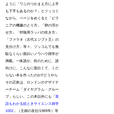
ように「ワニのつかまえ方に上手
も下手もあるのか？」とツッコミ
ながら、ページをめくると「ピラ
ニアの機嫌のとり方」「卵の浮か
せ方」「狩猟用ラッパの吹き方」
「ファラオ（古代エジプト王）の
見分け方」等々、ツッコんでも無
駄なくらい面白いノウハウ雑学が
満載。一体誰が、何のために、誰
向けに、こんなに面白くて、くだ
らない本を作ったのか⁉どうやら
その正体は、ロンドンのデザイナ
ーチーム「ダイヤグラム・グルー
プ」らしい。この本以外にも「
英
語もわかる絵ときサイエンス雑学
1002
」（主婦の友社/1989年）等