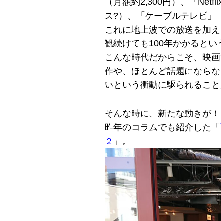
（月額約2,300円）、「Netfl
ス?）、「ケーブルテレビ」（ほ
これに地上波での放送を加え
観続けても100年かかると
こんな時代だからこそ、映画
作や、ほとんど話題にならな
いという衝動に駆られること
そんな時に、新たな動きが！
昨年のコラムでも紹介した「
２
」。