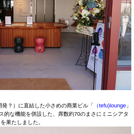
開発？）に直結した小さめの商業ビル「
（tefu)lounge
」
ィス的な機能を併設した、席数約70のまさにミニシアタ
ンを果たしました。