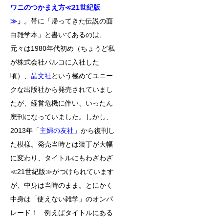
ワニのつかまえ方≪
21
世紀版
≫
」
。帯に「帰ってきた伝説の面
白雑学本」と書いてあるのは、
元々は1980年代初め（ちょうど私
が株式会社パルコに入社した
頃）、
晶文社
という極めてユニー
クな出版社から発売されていまし
たが、経営危機に伴い、いったん
廃刊になっていました。しかし、
2013年「
主婦の友社
」から復刊し
た模様。発売当時とは装丁が大幅
に変わり、タイトルにもわざわざ
≪21世紀版≫がつけられています
が、中身は当時のまま。とにかく
中身は「使えない雑学」のオンパ
レード！ 例えばタイトルにある