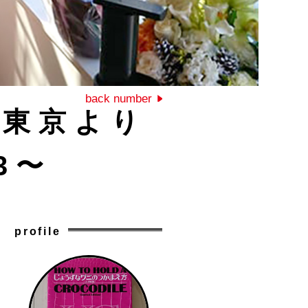
back number
 〜東京より
3〜
profile