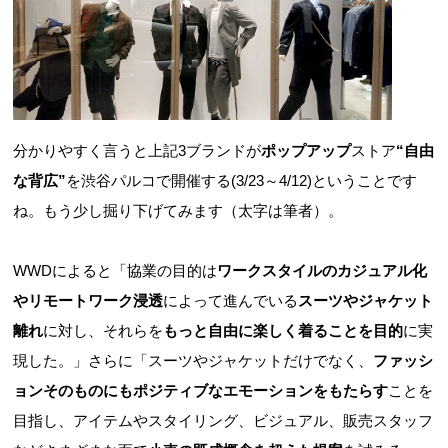
分かりやすく言うと上記3ブランドが
ポップアップ
ストア
“
自由
な背広
”
を渋谷パルコで開催する(3/23～4/12)ということです
ね。もう少し掘り下げてみます（太字は筆者）。
WWDによると「協業の目的は
ワークスタイルのカジュアル化
やリモートワーク浸透
によって進んでいる
スーツやジャケット
離れ
に対し、それらを
もっと自由に楽しく着ることを目的
に実
現した。」さらに「スーツやジャケットだけでなく、
ファッシ
ョンそのものにもポジティブなエモーションをもたらす
ことを
目指し、アイテムやスタイリング、ビジュアル、販売スタッフ