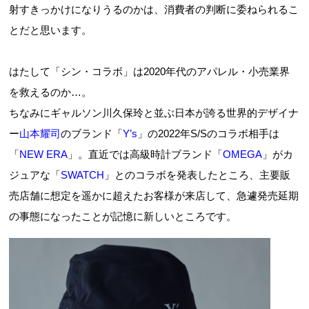
射すきっかけになりうるのかは、消費者の判断に委ねられるこ
とだと思います。
はたして「シン・コラボ」は2020年代のアパレル・小売業界
を救えるのか…。
ちなみにギャルソン川久保玲と並ぶ日本が誇る世界的デザイナ
ー
山本耀司
のブランド「
Y’s
」の2022年S/Sのコラボ相手は
「
NEW ERA
」。直近では高級時計ブランド「
OMEGA
」がカ
ジュアな「
SWATCH
」とのコラボを発表したところ、主要販
売店舗に想定を遥かに超えたお客様が来店して、急遽発売延期
の事態になったことが記憶に新しいところです。