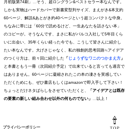
月初版第74刷」…そう、超ロングラン&ベストセラー本なんです。
しかも実物はハードカバーで新書変型判サイズ、まえがき&本文約
60ページ、解説&あとがき約40ページという超コンパクトな中身。
ちなみに帯には「60分で読めるけど、一生あなたを話さない本」
のコピーが。そうなんです、まさに私がパルコ入社して5年目くら
いに出会い、35年くらい経った今でも、こうして皆さんに紹介し
たい本なんです。大げさじゃなく、私の独創的思考回路≒アイデア
のつくり方は、前々回に紹介した
「
じょうずなワニのつかまえ方
」
と本書ともう一冊（次回紹介予定）で出来ていると言っても過言で
はありません。60ページに凝縮されたこの本の凄さを実感してい
ただくためにも、ぜひ書店もしくはamazonで即入手して下さい！
ちょっとだけネタばらしをさせていただくと、
「アイデアとは既存
の要素の新しい組み合わせ以外の何ものでない」
…以上！
プライバシーポリシー