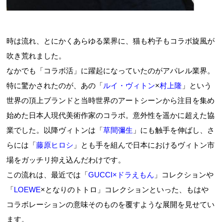
時は流れ、とにかくあらゆる業界に、猫も杓子もコラボ旋風が
吹き荒れました。
なかでも「コラボ活」に躍起になっていたのがアパレル業界。
特に驚かされたのが、あの「
ルイ・ヴィトン
×
村上隆
」という
世界の頂上ブランドと当時世界のアートシーンから注目を集め
始めた日本人現代美術作家のコラボ。意外性を遥かに超えた協
業でした。以降ヴィトンは「
草間彌生
」にも触手を伸ばし、さ
らには「
藤原ヒロシ
」とも手を組んで日本におけるヴィトン市
場をガッチリ抑え込んだわけです。
この流れは、最近では「
GUCCI×ドラえもん
」コレクションや
「
LOEWE
×となりのトトロ」コレクションといった、もはや
コラボレーションの意味そのものを覆すような展開を見せてい
ます。