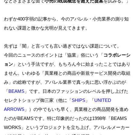
などさまざまな面で
小売の既成概念を超えた提案
を試みる。」
わずか400字弱の記事から、今のアパレル・小売業界の測り知
れない課題と微かな光明が見えてきます。
先ずは「闇」と言っても言い過ぎではない課題について。
今回のニュースのポイントは「協業」俗にいう「
コラボレーシ
ョン
」という手法ですが、もちろん今に始まったことではあり
ません。いわゆる「異業種との商品や新規サービス開発の取組
み」の総称ですが、アパレル業界で真っ先に思い浮かぶのが
「
BEAMS
」です。日本のファッションのレベルを押し上げた
セレクトショップ御三家（他に「
SHIPS
」「
UNITED
ARROWS
」）の中でもいち早く、異業種との商品開発を進め
たのがBEAMSです。特に印象的だったのは1998年「BEAMS
WORKS」というプロジェクトを立ち上げ、アパレルメーカー