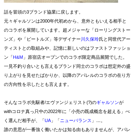
話を冒頭の3ブランド協業に戻します。
元々ギャルソンは2000年代初めから、意外ともいえる相手と
のコラボを展開しています。超メジャーな「ローリングストー
ンズ」や「ビートルズ」等デザイナー
川久保玲
氏と同世代アー
ティストとの取組みや、記憶に新しいのはファストファッショ
ン「
H&M
」原宿店オープンでのコラボ限定商品展開でした。
一見不釣り合いとも言えるブランド同士のコラボは想定外の盛
り上がりを見せたばかりか、以降のアパレルのコラボの在り方
の方向性を示したとも言えます。
そんなコラボ先駆者/エヴァンジェリスト(?)の
ギャルソン
が
withコロナ真っ只中の2022年に「小売の既成概念を超える」べ
く選んだ相手が、「
UA
」「
ニューバランス
」…。
誰の意思が一番強く働いたかは知る由もありませんが、アパレ