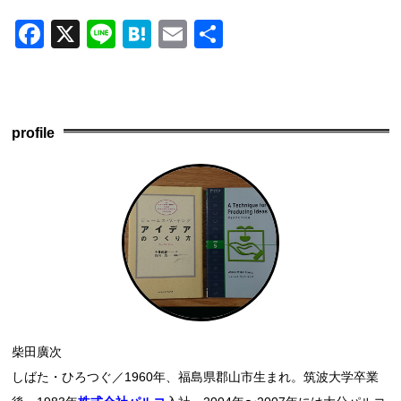
F
X
Li
H
E
共
a
n
at
m
有
c
e
e
ail
e
n
profile
b
a
o
o
k
柴田廣次
しばた・ひろつぐ／1960年、福島県郡山市生まれ。筑波大学卒業