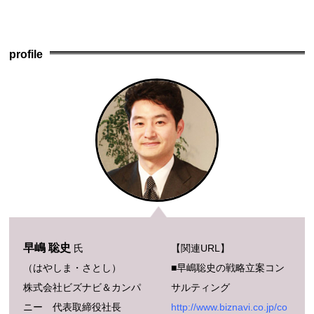
c
e
e
ail
e
n
profile
b
a
o
o
k
早嶋 聡史
氏
【関連URL】
（はやしま・さとし）
■早嶋聡史の戦略立案コン
株式会社ビズナビ＆カンパ
サルティング
ニー 代表取締役社長
http://www.biznavi.co.jp/co