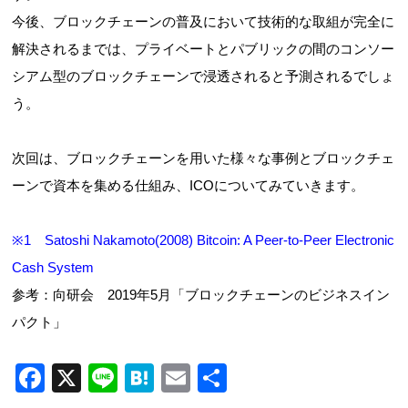
今後、ブロックチェーンの普及において技術的な取組が完全に
解決されるまでは、プライベートとパブリックの間のコンソー
シアム型のブロックチェーンで浸透されると予測されるでしょ
う。
次回は、ブロックチェーンを用いた様々な事例とブロックチェ
ーンで資本を集める仕組み、ICOについてみていきます。
※1 Satoshi Nakamoto(2008) Bitcoin: A Peer-to-Peer Electronic
Cash System
参考：向研会 2019年5月「ブロックチェーンのビジネスイン
パクト」
F
X
Li
H
E
共
a
n
at
m
有