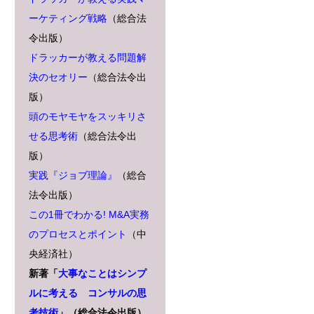
ーケティング戦略
（総合法
令出版）
ドラッカーが教える問題解
決のセオリー
（総合法令出
版）
頭のモヤモヤをスッキリさ
せる思考術
（総合法令出
版）
実践『ジョブ理論』
（総合
法令出版）
この1冊でわかる! M&A実務
のプロセスとポイント
（中
央経済社）
新著「
大事なことはシンプ
ルに考える コンサルの思
考技術
」（総合法令出版）