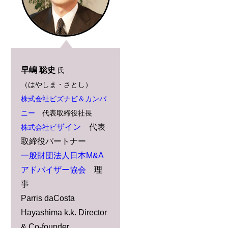
早嶋 聡史
氏
（はやしま・さとし）
株式会社ビズナビ＆カンパ
ニー
代表取締役社長
ザイン
代表
株式会社ビ
取締役パートナー
一般財団法人日本M&A
アドバイザー協会
理
事
Parris daCosta
Hayashima k.k. Director
& Co-founder