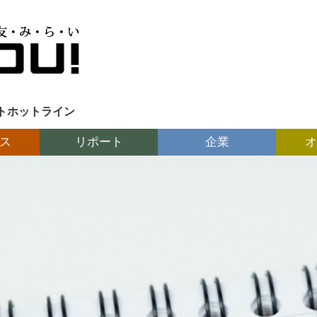
トホットライン
ス
リポート
企業
オ