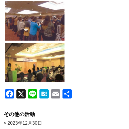
F
X
Li
H
E
共
a
n
at
m
有
c
e
e
ail
その他の活動
e
n
> 2023年12月30日