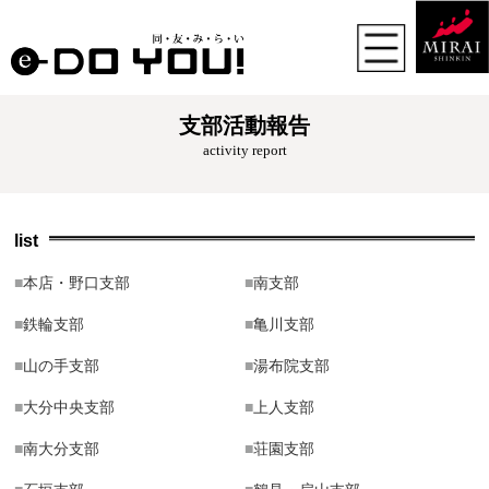
支部活動報告
activity report
list
■
本店・野口支部
■
南支部
■
鉄輪支部
■
亀川支部
■
山の手支部
■
湯布院支部
■
大分中央支部
■
上人支部
■
南大分支部
■
荘園支部