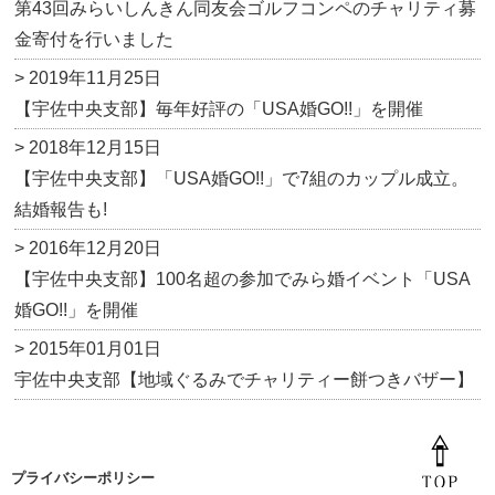
b
a
第43回みらいしんきん同友会ゴルフコンペのチャリティ募
o
金寄付を行いました
o
> 2019年11月25日
k
【宇佐中央支部】毎年好評の「USA婚GO!!」を開催
> 2018年12月15日
【宇佐中央支部】「USA婚GO!!」で7組のカップル成立。
結婚報告も!
> 2016年12月20日
【宇佐中央支部】100名超の参加でみら婚イベント「USA
婚GO!!」を開催
> 2015年01月01日
宇佐中央支部【地域ぐるみでチャリティー餅つきバザー】
プライバシーポリシー