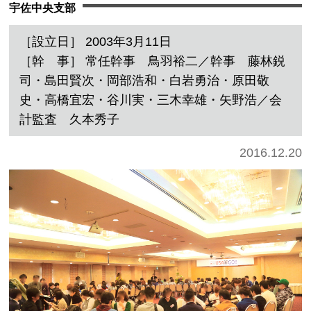
宇佐中央支部
［設立日］ 2003年3月11日
［幹 事］ 常任幹事 鳥羽裕二／幹事 藤林鋭
司・島田賢次・岡部浩和・白岩勇治・原田敬
史・高橋宜宏・谷川実・三木幸雄・矢野浩／会
計監査 久本秀子
2016.12.20