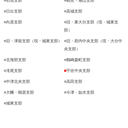
■
石垣支部
■
鶴見・扇山支部
■
日出支部
■
高城支部
■
向原支部
■
旧・東大分支部（現・城東支
部）
■
旧・津留支部（現・城東支部）
■
旧・府内中央支部（現・大分中
央支部）
■
北海部支部
■
鶴崎森町支部
■
滝尾支部
■
宇佐中央支部
■
中津北央支部
■
高田支部
■
大幡・鶴居支部
■
今津・如水支部
■
城東支部