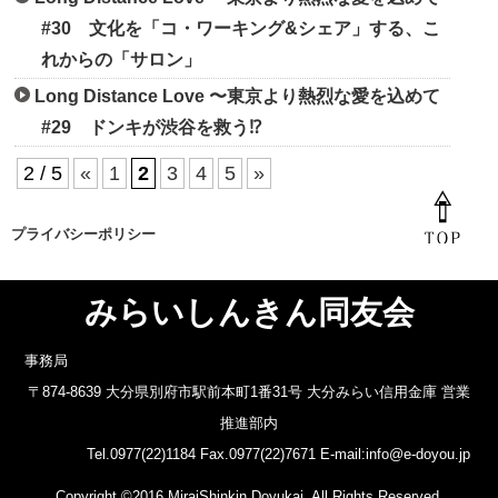
#30 文化を「コ・ワーキング&シェア」する、こ
れからの「サロン」
Long Distance Love 〜東京より熱烈な愛を込めて
#29 ドンキが渋谷を救う⁉
2 / 5
«
1
2
3
4
5
»
プライバシーポリシー
みらいしんきん同友会
事務局
〒874-8639 大分県別府市駅前本町1番31号 大分みらい信用金庫 営業
推進部内
Tel.0977(22)1184 Fax.0977(22)7671 E-mail:info@e-doyou.jp
Copyright ©2016 MiraiShinkin Doyukai. All Rights Reserved.