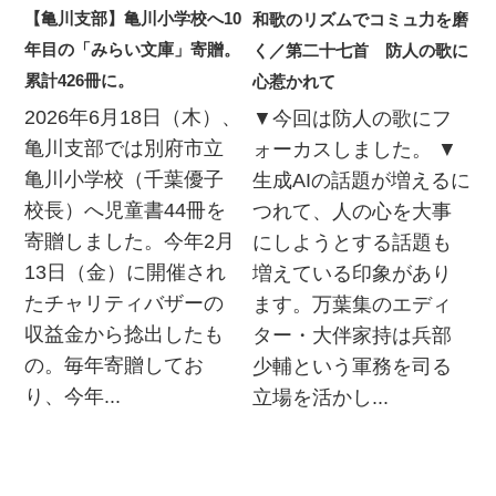
【亀川支部】亀川小学校へ10
和歌のリズムでコミュ力を磨
年目の「みらい文庫」寄贈。
く／第二十七首 防人の歌に
累計426冊に。
心惹かれて
2026年6月18日（木）、
▼今回は防人の歌にフ
亀川支部では別府市立
ォーカスしました。 ▼
亀川小学校（千葉優子
生成AIの話題が増えるに
校長）へ児童書44冊を
つれて、人の心を大事
寄贈しました。今年2月
にしようとする話題も
13日（金）に開催され
増えている印象があり
たチャリティバザーの
ます。万葉集のエディ
収益金から捻出したも
ター・大伴家持は兵部
の。毎年寄贈してお
少輔という軍務を司る
り、今年...
立場を活かし...