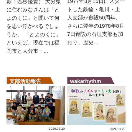
1977年3月15日にスター
影：若杉優貴） 大分県
トした鉄輪・亀川・上
に住むみなさんは「と
人支部が創設50周年、
よのくに」と聞いて何
さらに翌年の1978年8月
を思い浮かべるでしょ
7日創設の石垣支部も加
うか。 「とよのくに」
わり、歴史...
といえば、現在では福
岡市と大分市・...
支部活動報告
wakarhythm
2026.06.20
2026.06.20