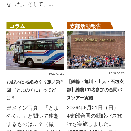
なった。そして、...
コラム
支部活動報告
2026.06.23
2026.07.10
【鉄輪・亀川・上人・石垣支
おおいた 地名めぐり旅／第2
部】総勢101名参加の合同バ
回 『とよのくに』ってど
スツアー実施
こ？
2026年6月21日（日）、
※メイン写真 「とよ
4支部合同の親睦バス旅
のくに」と聞いて連想
行を実施しました。
するものは…？（撮