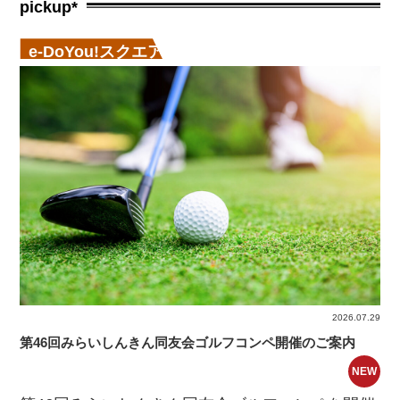
pickup*
e-DoYou!スクエア
2026.07.29
第46回みらいしんきん同友会ゴルフコンペ開催のご案内
NEW