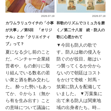
2026.07.19
2026.07.18
カワムラリュウイチの「小事
和歌のリズムでコミュ力を磨
が大事」／第5回 「オリジ
く／第二十八首 続・防人の
ナル」とか「クリエイティ
歌に心惹かれて
ブ」って？
▼今回も防人の歌で
夏になる少し前のこと
す。防人は敵の侵入を
だ。ベンチャー企業経
防ぐのが役目。敵はい
営者や、もの創りに取
つ襲ってくるか分から
り組んでいる数名の若
ないので朝廷はコスト
い衆と酒を酌み交わし
をかけて壱岐・対馬・
た。 酔った勢いもあっ
筑紫に防人を配備して
てか、０から１（無か
いました。 ▼万葉集に
ら有を生み出す）こと
出て来る防人は関東地
の意味について議論に
域の出身者たち。時...