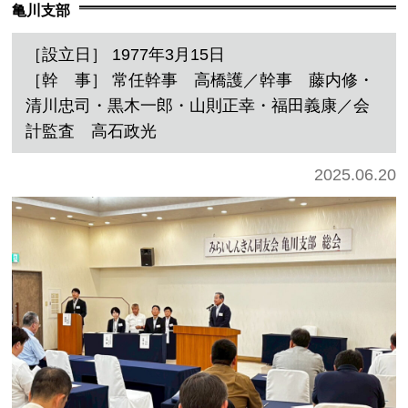
亀川支部
［設立日］ 1977年3月15日
［幹 事］ 常任幹事 高橋護／幹事 藤内修・
清川忠司・黒木一郎・山則正幸・福田義康／会
計監査 高石政光
2025.06.20