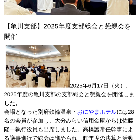
【亀川支部】2025年度支部総会と懇親会を
開催
2025年6月17日（火）、
2025年度の亀川支部の支部総会と懇親会を開催しま
した。
会場となった別府鉄輪温泉・
おにやまホテル
には28
名の会員が参加し、大分みらい信用金庫からは佐藤
隆一執行役員も出席しました。高橋護常任幹事によ
る議事進行で総会は進められ、昨年度の決算と活動