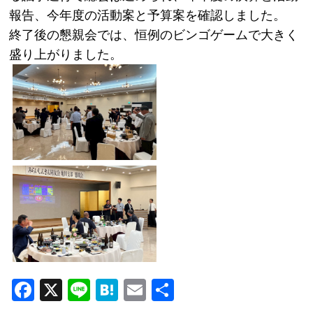
報告、今年度の活動案と予算案を確認しました。
終了後の懇親会では、恒例のビンゴゲームで大きく
盛り上がりました。
F
X
Li
H
E
共
a
n
at
m
有