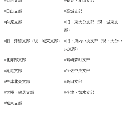
■
石垣支部
■
鶴見・扇山支部
■
日出支部
■
高城支部
■
向原支部
■
旧・東大分支部（現・城東支
部）
■
旧・津留支部（現・城東支部）
■
旧・府内中央支部（現・大分中
央支部）
■
北海部支部
■
鶴崎森町支部
■
滝尾支部
■
宇佐中央支部
■
中津北央支部
■
高田支部
■
大幡・鶴居支部
■
今津・如水支部
■
城東支部