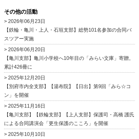
c
e
e
ail
その他の活動
e
n
> 2026年06月23日
b
a
【鉄輪・亀川・上人・石垣支部】総勢101名参加の合同バ
o
スツアー実施
o
> 2026年06月20日
k
【亀川支部】亀川小学校へ10年目の「みらい文庫」寄贈。
累計426冊に
> 2025年12月20日
【別府市内全支部】【湯布院】【日出】第9回「みら☆コ
ン」を開催
> 2025年11月16日
【亀川支部】【鉄輪支部】【上人支部】保護司・高橋 護氏
による合同講演会「更生保護のこころ」を開催
> 2025年10月10日