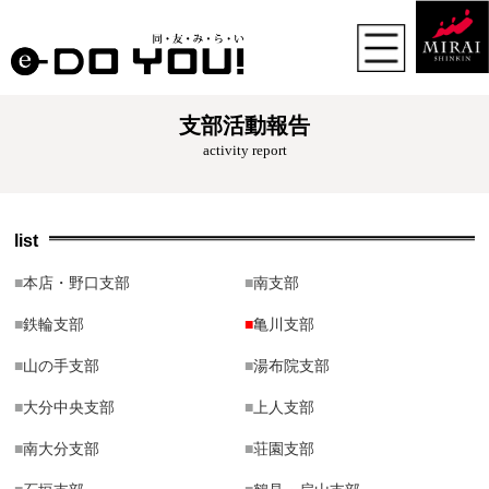
支部活動報告
activity report
list
■
本店・野口支部
■
南支部
■
鉄輪支部
■
亀川支部
■
山の手支部
■
湯布院支部
■
大分中央支部
■
上人支部
■
南大分支部
■
荘園支部