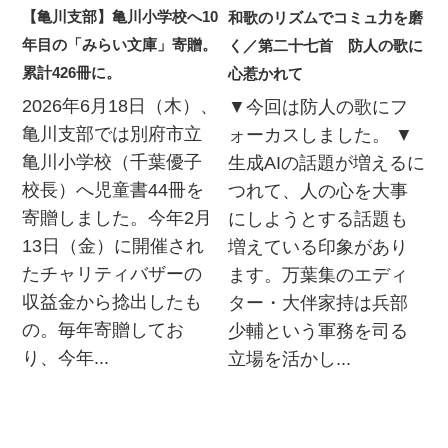
【亀川支部】亀川小学校へ10
和歌のリズムでコミュ力を磨
年目の「みらい文庫」寄贈。
く／第二十七首 防人の歌に
累計426冊に。
心惹かれて
2026年6月18日（木）、
▼今回は防人の歌にフ
亀川支部では別府市立
ォーカスしました。 ▼
亀川小学校（千葉優子
生成AIの話題が増えるに
校長）へ児童書44冊を
つれて、人の心を大事
寄贈しました。今年2月
にしようとする話題も
13日（金）に開催され
増えている印象があり
たチャリティバザーの
ます。万葉集のエディ
収益金から捻出したも
ター・大伴家持は兵部
の。毎年寄贈してお
少輔という軍務を司る
り、今年...
立場を活かし...