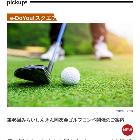
pickup*
e-DoYou!スクエア
2026.07.29
第46回みらいしんきん同友会ゴルフコンペ開催のご案内
NEW