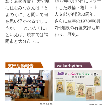
1977年3月15日にスター
影：若杉優貴） 大分県
トした鉄輪・亀川・上
に住むみなさんは「と
人支部が創設50周年、
よのくに」と聞いて何
さらに翌年の1978年8月
を思い浮かべるでしょ
7日創設の石垣支部も加
うか。 「とよのくに」
わり、歴史...
といえば、現在では福
岡市と大分市・...
支部活動報告
wakarhythm
2026.06.20
2026.06.20