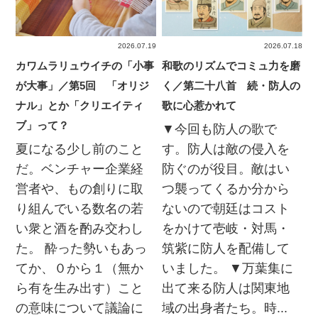
2026.07.19
2026.07.18
カワムラリュウイチの「小事
和歌のリズムでコミュ力を磨
が大事」／第5回 「オリジ
く／第二十八首 続・防人の
ナル」とか「クリエイティ
歌に心惹かれて
ブ」って？
▼今回も防人の歌で
夏になる少し前のこと
す。防人は敵の侵入を
だ。ベンチャー企業経
防ぐのが役目。敵はい
営者や、もの創りに取
つ襲ってくるか分から
り組んでいる数名の若
ないので朝廷はコスト
い衆と酒を酌み交わし
をかけて壱岐・対馬・
た。 酔った勢いもあっ
筑紫に防人を配備して
てか、０から１（無か
いました。 ▼万葉集に
ら有を生み出す）こと
出て来る防人は関東地
の意味について議論に
域の出身者たち。時...