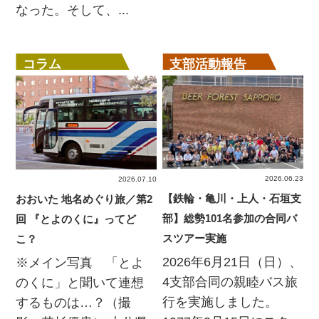
なった。そして、...
コラム
支部活動報告
2026.06.23
2026.07.10
【鉄輪・亀川・上人・石垣支
おおいた 地名めぐり旅／第2
部】総勢101名参加の合同バ
回 『とよのくに』ってど
スツアー実施
こ？
2026年6月21日（日）、
※メイン写真 「とよ
4支部合同の親睦バス旅
のくに」と聞いて連想
行を実施しました。
するものは…？（撮