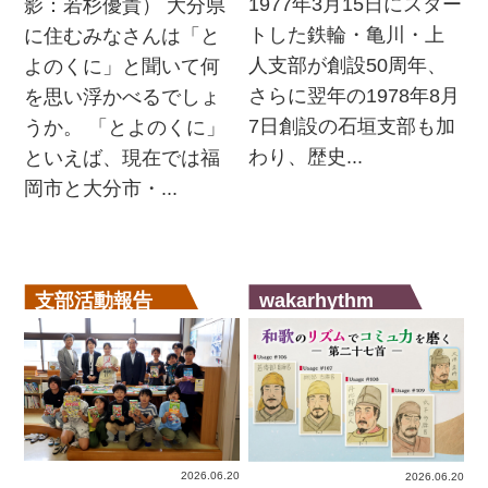
1977年3月15日にスター
影：若杉優貴） 大分県
トした鉄輪・亀川・上
に住むみなさんは「と
人支部が創設50周年、
よのくに」と聞いて何
さらに翌年の1978年8月
を思い浮かべるでしょ
7日創設の石垣支部も加
うか。 「とよのくに」
わり、歴史...
といえば、現在では福
岡市と大分市・...
支部活動報告
wakarhythm
2026.06.20
2026.06.20