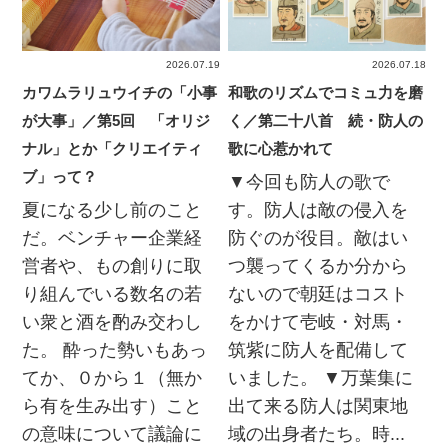
2026.07.19
2026.07.18
カワムラリュウイチの「小事
和歌のリズムでコミュ力を磨
が大事」／第5回 「オリジ
く／第二十八首 続・防人の
ナル」とか「クリエイティ
歌に心惹かれて
ブ」って？
▼今回も防人の歌で
夏になる少し前のこと
す。防人は敵の侵入を
だ。ベンチャー企業経
防ぐのが役目。敵はい
営者や、もの創りに取
つ襲ってくるか分から
り組んでいる数名の若
ないので朝廷はコスト
い衆と酒を酌み交わし
をかけて壱岐・対馬・
た。 酔った勢いもあっ
筑紫に防人を配備して
てか、０から１（無か
いました。 ▼万葉集に
ら有を生み出す）こと
出て来る防人は関東地
の意味について議論に
域の出身者たち。時...