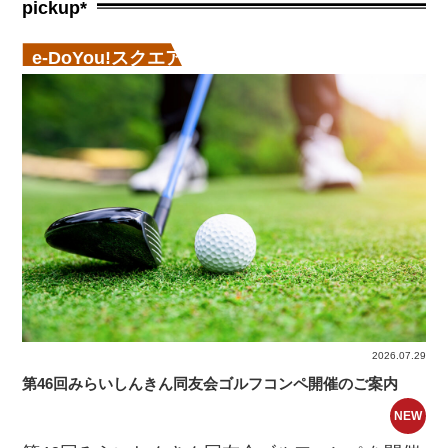
pickup*
e-DoYou!スクエア
2026.07.29
第46回みらいしんきん同友会ゴルフコンペ開催のご案内
NEW