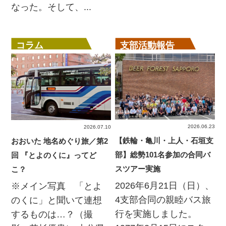
なった。そして、...
コラム
支部活動報告
2026.06.23
2026.07.10
【鉄輪・亀川・上人・石垣支
おおいた 地名めぐり旅／第2
部】総勢101名参加の合同バ
回 『とよのくに』ってど
スツアー実施
こ？
2026年6月21日（日）、
※メイン写真 「とよ
4支部合同の親睦バス旅
のくに」と聞いて連想
行を実施しました。
するものは…？（撮