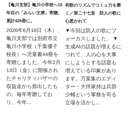
【亀川支部】亀川小学校へ10
和歌のリズムでコミュ力を磨
年目の「みらい文庫」寄贈。
く／第二十七首 防人の歌に
累計426冊に。
心惹かれて
2026年6月18日（木）、
▼今回は防人の歌にフ
亀川支部では別府市立
ォーカスしました。 ▼
亀川小学校（千葉優子
生成AIの話題が増えるに
校長）へ児童書44冊を
つれて、人の心を大事
寄贈しました。今年2月
にしようとする話題も
13日（金）に開催され
増えている印象があり
たチャリティバザーの
ます。万葉集のエディ
収益金から捻出したも
ター・大伴家持は兵部
の。毎年寄贈してお
少輔という軍務を司る
り、今年...
立場を活かし...