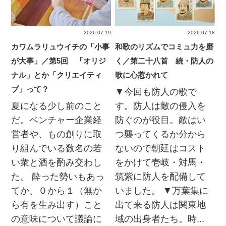
2026.07.19
2026.07.18
カワムラリュウイチの「小事
和歌のリズムでコミュ力を磨
が大事」／第5回 「オリジ
く／第二十八首 続・防人の
ナル」とか「クリエイティ
歌に心惹かれて
ブ」って？
▼今回も防人の歌で
夏になる少し前のこと
す。防人は敵の侵入を
だ。ベンチャー企業経
防ぐのが役目。敵はい
営者や、もの創りに取
つ襲ってくるか分から
り組んでいる数名の若
ないので朝廷はコスト
い衆と酒を酌み交わし
をかけて壱岐・対馬・
た。 酔った勢いもあっ
筑紫に防人を配備して
てか、０から１（無か
いました。 ▼万葉集に
ら有を生み出す）こと
出て来る防人は関東地
の意味について議論に
域の出身者たち。時...