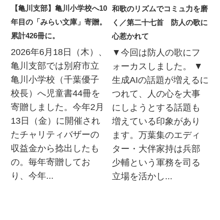
【亀川支部】亀川小学校へ10
和歌のリズムでコミュ力を磨
年目の「みらい文庫」寄贈。
く／第二十七首 防人の歌に
累計426冊に。
心惹かれて
2026年6月18日（木）、
▼今回は防人の歌にフ
亀川支部では別府市立
ォーカスしました。 ▼
亀川小学校（千葉優子
生成AIの話題が増えるに
校長）へ児童書44冊を
つれて、人の心を大事
寄贈しました。今年2月
にしようとする話題も
13日（金）に開催され
増えている印象があり
たチャリティバザーの
ます。万葉集のエディ
収益金から捻出したも
ター・大伴家持は兵部
の。毎年寄贈してお
少輔という軍務を司る
り、今年...
立場を活かし...