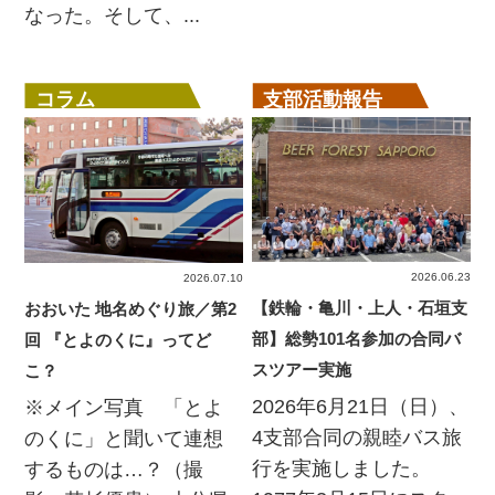
なった。そして、...
コラム
支部活動報告
2026.06.23
2026.07.10
【鉄輪・亀川・上人・石垣支
おおいた 地名めぐり旅／第2
部】総勢101名参加の合同バ
回 『とよのくに』ってど
スツアー実施
こ？
2026年6月21日（日）、
※メイン写真 「とよ
4支部合同の親睦バス旅
のくに」と聞いて連想
行を実施しました。
するものは…？（撮