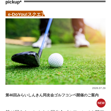
pickup*
e-DoYou!スクエア
2026.07.29
第46回みらいしんきん同友会ゴルフコンペ開催のご案内
NEW