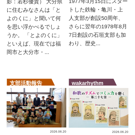
1977年3月15日にスター
影：若杉優貴） 大分県
トした鉄輪・亀川・上
に住むみなさんは「と
人支部が創設50周年、
よのくに」と聞いて何
さらに翌年の1978年8月
を思い浮かべるでしょ
7日創設の石垣支部も加
うか。 「とよのくに」
わり、歴史...
といえば、現在では福
岡市と大分市・...
支部活動報告
wakarhythm
2026.06.20
2026.06.20